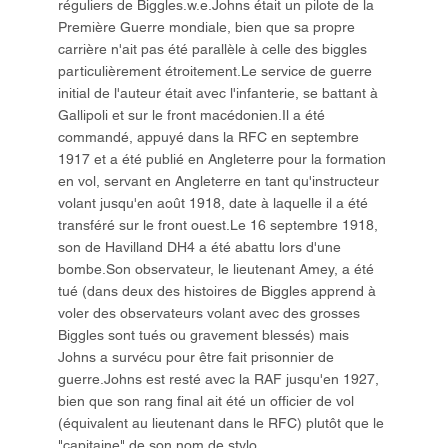
réguliers de Biggles.w.e.Johns était un pilote de la
Première Guerre mondiale, bien que sa propre
carrière n'ait pas été parallèle à celle des biggles
particulièrement étroitement.Le service de guerre
initial de l'auteur était avec l'infanterie, se battant à
Gallipoli et sur le front macédonien.Il a été
commandé, appuyé dans la RFC en septembre
1917 et a été publié en Angleterre pour la formation
en vol, servant en Angleterre en tant qu'instructeur
volant jusqu'en août 1918, date à laquelle il a été
transféré sur le front ouest.Le 16 septembre 1918,
son de Havilland DH4 a été abattu lors d'une
bombe.Son observateur, le lieutenant Amey, a été
tué (dans deux des histoires de Biggles apprend à
voler des observateurs volant avec des grosses
Biggles sont tués ou gravement blessés) mais
Johns a survécu pour être fait prisonnier de
guerre.Johns est resté avec la RAF jusqu'en 1927,
bien que son rang final ait été un officier de vol
(équivalent au lieutenant dans le RFC) plutôt que le
"capitaine" de son nom de stylo.