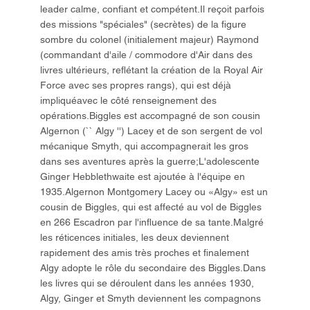
leader calme, confiant et compétent.Il reçoit parfois
des missions "spéciales" (secrètes) de la figure
sombre du colonel (initialement majeur) Raymond
(commandant d'aile / commodore d'Air dans des
livres ultérieurs, reflétant la création de la Royal Air
Force avec ses propres rangs), qui est déjà
impliquéavec le côté renseignement des
opérations.Biggles est accompagné de son cousin
Algernon (`` Algy '') Lacey et de son sergent de vol
mécanique Smyth, qui accompagnerait les gros
dans ses aventures après la guerre;L'adolescente
Ginger Hebblethwaite est ajoutée à l'équipe en
1935.Algernon Montgomery Lacey ou «Algy» est un
cousin de Biggles, qui est affecté au vol de Biggles
en 266 Escadron par l'influence de sa tante.Malgré
les réticences initiales, les deux deviennent
rapidement des amis très proches et finalement
Algy adopte le rôle du secondaire des Biggles.Dans
les livres qui se déroulent dans les années 1930,
Algy, Ginger et Smyth deviennent les compagnons