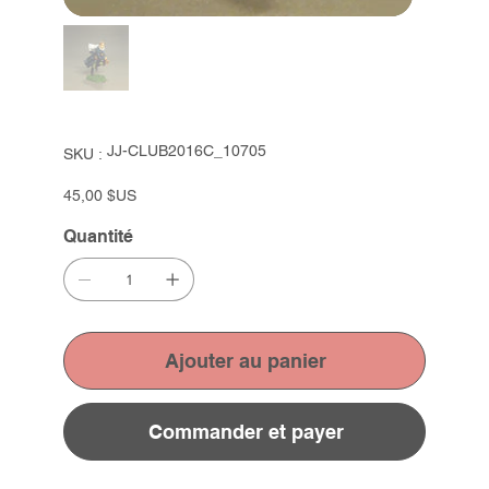
SKU
JJ-CLUB2016C_10705
SKU :
JJ-
CLUB2016C_10705
Prix
45,00 $US
Quantité
Ajouter au panier
Commander et payer