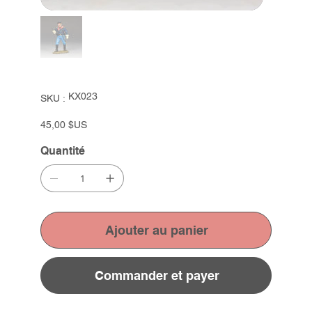
SKU
KX023
SKU :
KX023
Prix
45,00 $US
Quantité
Ajouter au panier
Commander et payer