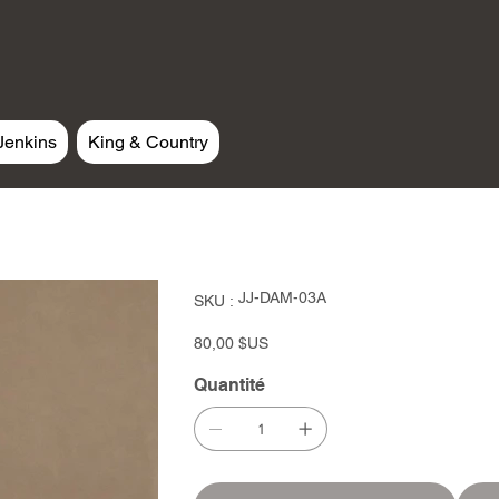
Jenkins
King & Country
SKU
JJ-DAM-03A
SKU :
JJ-
DAM-
03A
Prix
80,00 $US
Quantité