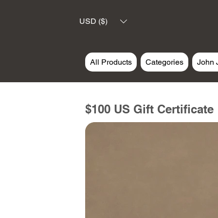
USD ($)
All Products
Categories
John 
$100 US Gift Certificate