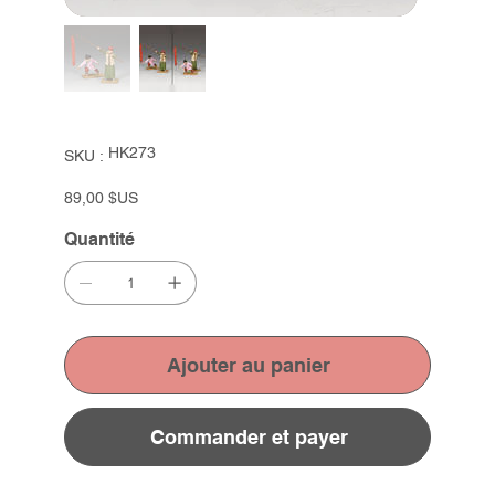
SKU
HK273
SKU :
HK273
Prix
89,00 $US
Quantité
Ajouter au panier
Commander et payer