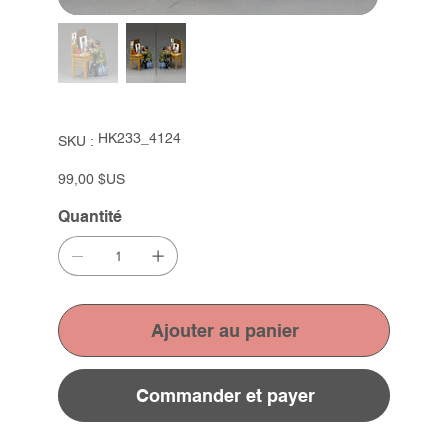
SKU
HK233_4124
SKU :
HK233_4124
Prix
99,00 $US
Quantité
Ajouter au panier
Commander et payer