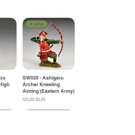
À venir
aru
SW035 - Ashigaru
High
Archer Kneeling
Aiming (Eastern Army)
Prix
52,00 $US
À venir
À venir