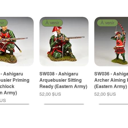
nir
À venir
À venir
- Ashigaru
SW038 - Ashigaru
SW036 - Ashig
usier Priming
Arquebusier Sitting
Archer Aiming 
tchlock
Ready (Eastern Army)
(Eastern Army)
rn Army)
Prix
Prix
52,00 $US
52,00 $US
$US
nir
nir
À venir
À venir
À venir
À venir