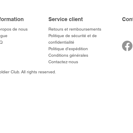
formation
Service client
​Con
propos de nous
​Retours et remboursements
- Ashigaru
- AP Medic
SW012 - Tokugawa
DD404 - AP The Scout
RTA151 - Gener
DD403 - AP The
ogue
Politique de sécurité et de
Dum Set
Ieyasu
Santa Anna
Prix
Prix
$US
47,00 $US
47,00 $US
Q
confidentialité
rn Army)
Prix
Prix
59,00 $US
49,00 $US
Politique d'expédition
 $US
Conditions générales
Contactez-nous
dier Club. All rights reserved.