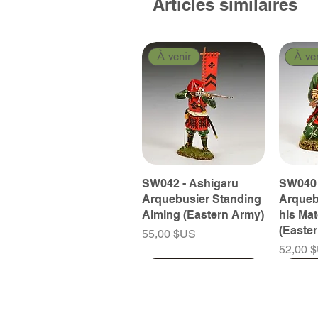
Articles similaires
À venir
À ve
SW042 - Ashigaru
SW040 
Arquebusier Standing
Arqueb
Aiming (Eastern Army)
his Ma
(Easte
Prix
55,00 $US
Prix
52,00 
À venir
À venir
À venir
À ve
À ve