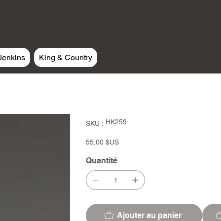
Jenkins
King & Country
SKU
HK259
SKU :
HK259
Prix
55,00 $US
Quantité
Ajouter au panier