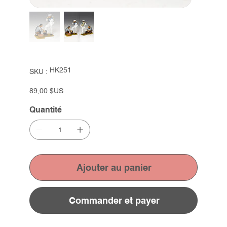
SKU
HK251
SKU :
HK251
Prix
89,00 $US
Quantité
Ajouter au panier
Commander et payer