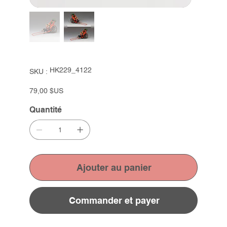
SKU
HK229_4122
SKU :
HK229_4122
Prix
79,00 $US
Quantité
Ajouter au panier
Commander et payer