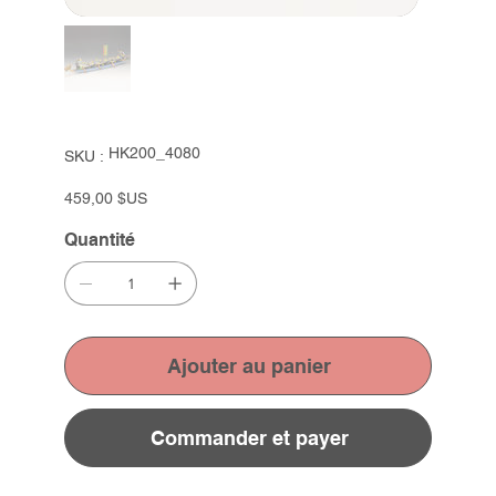
SKU
HK200_4080
SKU :
HK200_4080
Prix
459,00 $US
Quantité
Ajouter au panier
Commander et payer