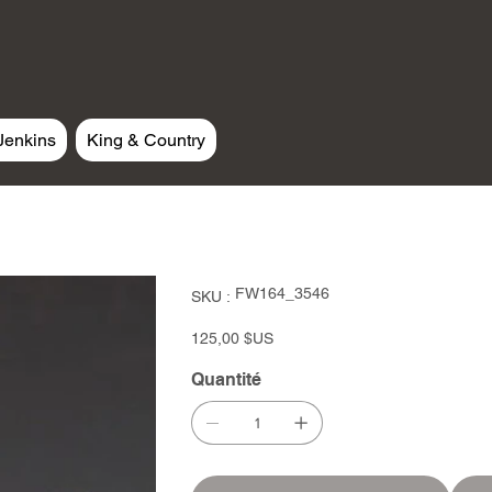
Jenkins
King & Country
SKU
FW164_3546
SKU :
FW164_3546
Prix
125,00 $US
Quantité