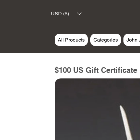
USD ($)
All Products
Categories
John 
$100 US Gift Certificate