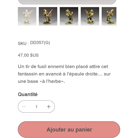
SKU
DD357(G)
SKU :
DD357(G)
Prix
47,00 $US
Un tir de fusil ennemi bien placé attire cet
fantassin en avancé à l'épaule droite… sur
une base «à l'herbe».
Quantité
Ajouter au panier