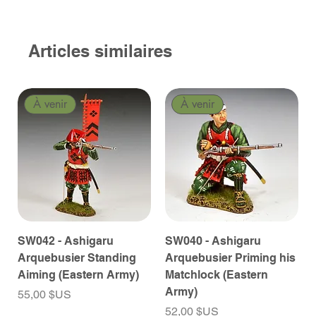
Articles similaires
À venir
À venir
SW042 - Ashigaru
SW040 - Ashigaru
Arquebusier Standing
Arquebusier Priming his
Aiming (Eastern Army)
Matchlock (Eastern
Army)
Prix
55,00 $US
Prix
52,00 $US