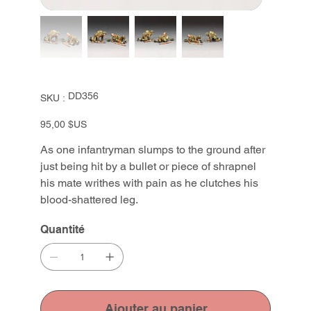
SKU
DD356
SKU :
DD356
Prix
95,00 $US
As one infantryman slumps to the ground after
just being hit by a bullet or piece of shrapnel
his mate writhes with pain as he clutches his
blood-shattered leg.
Quantité
Ajouter au panier