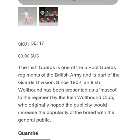
SKU
CE117
SKU :
CE117
Prix
69,00 $US
The Irish Guards is one of the 5 Foot Guards
regiments of the British Army and is part of the
Guards Division. Since 1902, an Irish
Wolfhound has been presented as a ‘mascot’
to the regiment by the Irish Wolfhound Club,
who originally hoped the publicity would
increase the popularity of the breed with the
general public.
Quantité