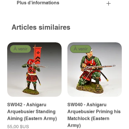
Plus d'informations
Articles similaires
À venir
À venir
SW042 - Ashigaru
SW040 - Ashigaru
Arquebusier Standing
Arquebusier Priming his
Aiming (Eastern Army)
Matchlock (Eastern
Army)
Prix
55,00 $US