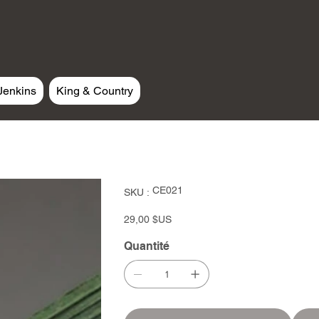
Jenkins
King & Country
SKU
CE021
SKU :
CE021
Prix
29,00 $US
Quantité