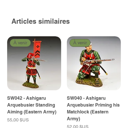
Articles similaires
À venir
À venir
SW042 - Ashigaru
SW040 - Ashigaru
Arquebusier Standing
Arquebusier Priming his
Aiming (Eastern Army)
Matchlock (Eastern
Army)
Prix
55,00 $US
Prix
52,00 $US