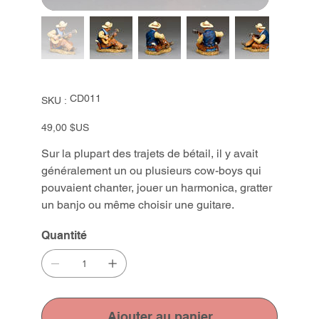
SKU
CD011
SKU :
CD011
Prix
49,00 $US
Sur la plupart des trajets de bétail, il y avait
généralement un ou plusieurs cow-boys qui
pouvaient chanter, jouer un harmonica, gratter
un banjo ou même choisir une guitare.
Quantité
Ajouter au panier