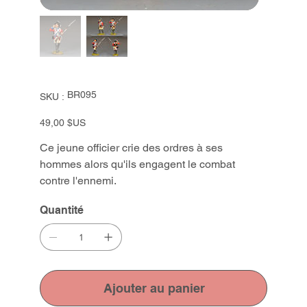
SKU
BR095
SKU :
BR095
Prix
49,00 $US
Ce jeune officier crie des ordres à ses
hommes alors qu'ils engagent le combat
contre l'ennemi.
Quantité
Ajouter au panier