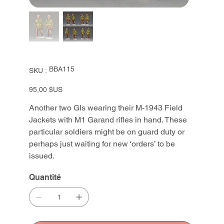
SKU
BBA115
SKU :
BBA115
Prix
95,00 $US
Another two GIs wearing their M-1943 Field
Jackets with M1 Garand rifles in hand. These
particular soldiers might be on guard duty or
perhaps just waiting for new ‘orders’ to be
issued.
Quantité