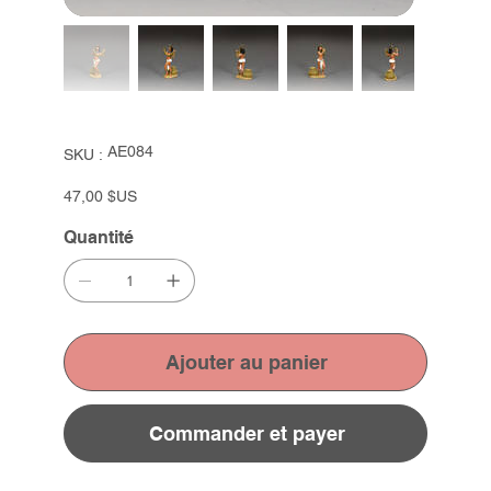
SKU
AE084
SKU :
AE084
Prix
47,00 $US
Quantité
Ajouter au panier
Commander et payer