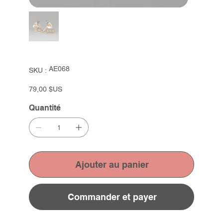
SKU
AE068
SKU :
AE068
Prix
79,00 $US
Quantité
Ajouter au panier
Commander et payer