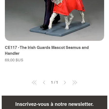
CE117 - The Irish Guards Mascot Seamus and
Handler
Prix
69,00 $US
1
/
1
Inscrivez-vous à notre newsletter.