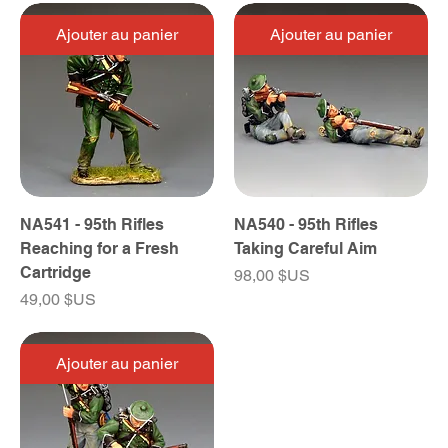
Ajouter au panier
Ajouter au panier
NA541 - 95th Rifles
NA540 - 95th Rifles
Reaching for a Fresh
Taking Careful Aim
Cartridge
Prix
98,00 $US
Prix
49,00 $US
Ajouter au panier