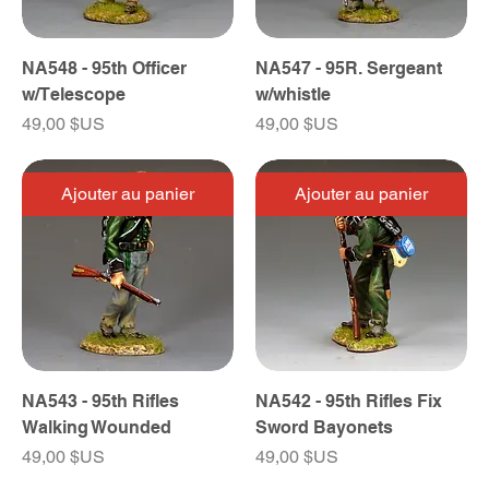
NA548 - 95th Officer
NA547 - 95R. Sergeant
w/Telescope
w/whistle
Prix
Prix
49,00 $US
49,00 $US
Ajouter au panier
Ajouter au panier
NA543 - 95th Rifles
NA542 - 95th Rifles Fix
Walking Wounded
Sword Bayonets
Prix
Prix
49,00 $US
49,00 $US