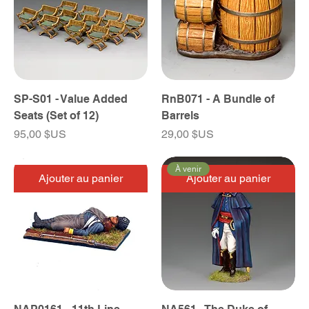
SP-S01 - Value Added
RnB071 - A Bundle of
Seats (Set of 12)
Barrels
Prix
Prix
95,00 $US
29,00 $US
À venir
Ajouter au panier
Ajouter au panier