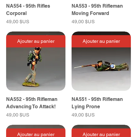
NA554 - 95th Rifles
NA553 - 95th Rifleman
Corporal
Moving Forward
Prix
Prix
49,00 $US
49,00 $US
Ajouter au panier
Ajouter au panier
NA552 - 95th Rifleman
NA551 - 95th Rifleman
Advancing To Attack!
Lying Prone
Prix
Prix
49,00 $US
49,00 $US
Ajouter au panier
Ajouter au panier