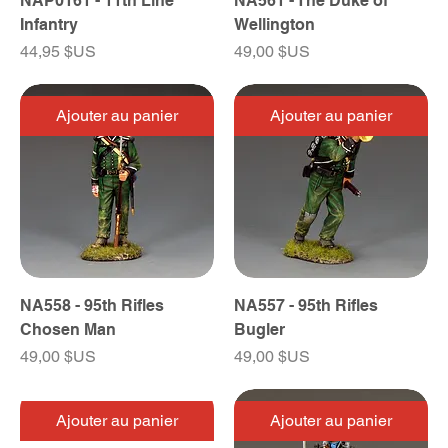
NAP0161 - 11th Line
NA561 - The Duke of
Infantry
Wellington
Prix
Prix
44,95 $US
49,00 $US
Ajouter au panier
Ajouter au panier
NA558 - 95th Rifles
NA557 - 95th Rifles
Chosen Man
Bugler
Prix
Prix
49,00 $US
49,00 $US
Ajouter au panier
Ajouter au panier