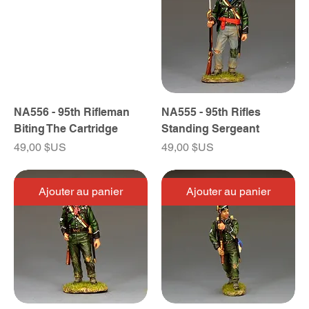
NA556 - 95th Rifleman
NA555 - 95th Rifles
Biting The Cartridge
Standing Sergeant
Prix
Prix
49,00 $US
49,00 $US
Ajouter au panier
Ajouter au panier