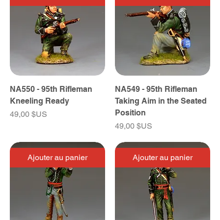
NA550 - 95th Rifleman
NA549 - 95th Rifleman
Kneeling Ready
Taking Aim in the Seated
Position
Prix
49,00 $US
Prix
49,00 $US
Ajouter au panier
Ajouter au panier