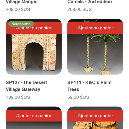
Village Manger
Camels - 2nd edition
Prix
Prix
209,00 $US
209,00 $US
Nouveautés
Ajouter au panier
Ajouter au panier
SP127 - The Desert
SP111 - K&C’s Palm
Village Gateway
Trees
Prix
Prix
139,00 $US
59,00 $US
Ajouter au panier
Ajouter au panier