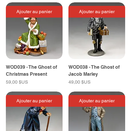
Ajouter au panier
Ajouter au panier
WOD039 - The Ghost of
WOD038 - The Ghost of
Christmas Present
Jacob Marley
Prix
Prix
59,00 $US
49,00 $US
Ajouter au panier
Ajouter au panier