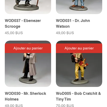
WOD037 - Ebenezer
WOD031 - Dr. John
Scrooge
Watson
Prix
Prix
45,00 $US
49,00 $US
Ajouter au panier
Ajouter au panier
WOD030 - Mr. Sherlock
WoD005 - Bob Cratchit &
Holmes
Tiny Tim
Prix
Prix
49,00 $US
70,00 $US