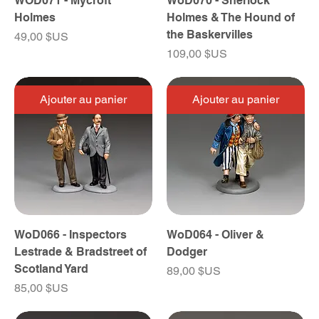
WOD071 - Mycroft
WoD070 - Sherlock
Holmes
Holmes & The Hound of
the Baskervilles
Prix
49,00 $US
Prix
109,00 $US
Ajouter au panier
Ajouter au panier
WoD066 - Inspectors
WoD064 - Oliver &
Lestrade & Bradstreet of
Dodger
Scotland Yard
Prix
89,00 $US
Prix
85,00 $US