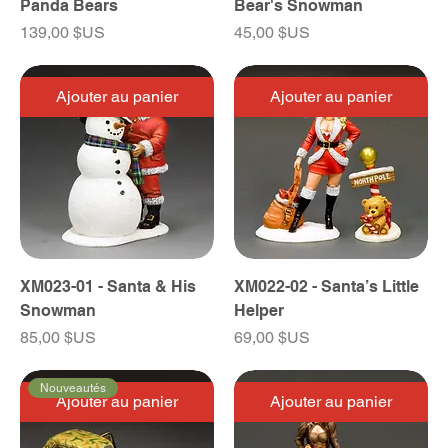
Panda Bears
Bear's Snowman
Prix
Prix
139,00 $US
45,00 $US
Ajouter au panier
Ajouter au panier
XM023-01 - Santa & His
XM022-02 - Santa’s Little
Snowman
Helper
Prix
Prix
85,00 $US
69,00 $US
Nouveautés
Ajouter au panier
Ajouter au panier