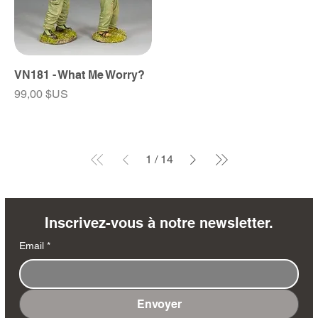
VN181 - What Me Worry?
Prix
99,00 $US
1
/
14
Inscrivez-vous à notre newsletter.
Email
*
Envoyer