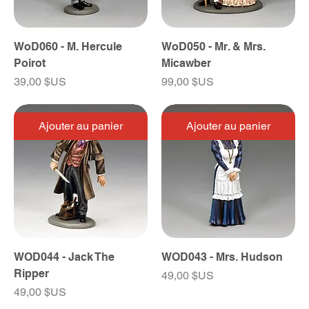
WoD060 - M. Hercule
WoD050 - Mr. & Mrs.
Poirot
Micawber
Prix
Prix
39,00 $US
99,00 $US
Ajouter au panier
Ajouter au panier
WOD044 - Jack The
WOD043 - Mrs. Hudson
Ripper
Prix
49,00 $US
Prix
49,00 $US