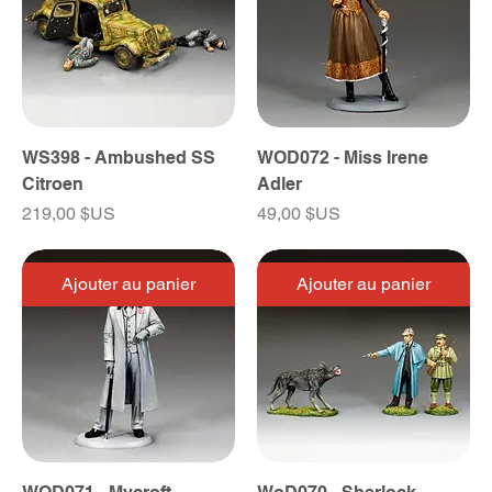
WS398 - Ambushed SS
WOD072 - Miss Irene
Citroen
Adler
Prix
Prix
219,00 $US
49,00 $US
Ajouter au panier
Ajouter au panier