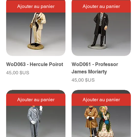
Ajouter au panier
Ajouter au panier
WoD063 - Hercule Poirot
WoD061 - Professor
James Moriarty
Prix
45,00 $US
Prix
45,00 $US
Ajouter au panier
Ajouter au panier