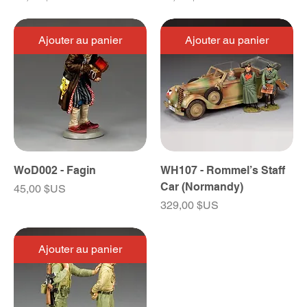
Ajouter au panier
Ajouter au panier
WoD002 - Fagin
WH107 - Rommel’s Staff
Car (Normandy)
Prix
45,00 $US
Prix
329,00 $US
Ajouter au panier