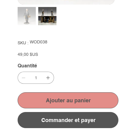
SKU
WOD038
SKU :
WOD038
Prix
49,00 $US
Quantité
Ajouter au panier
Commander et payer