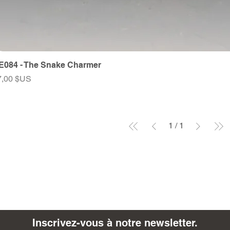
E084 - The Snake Charmer
ix
7,00 $US
1
/
1
Inscrivez-vous à notre newsletter.