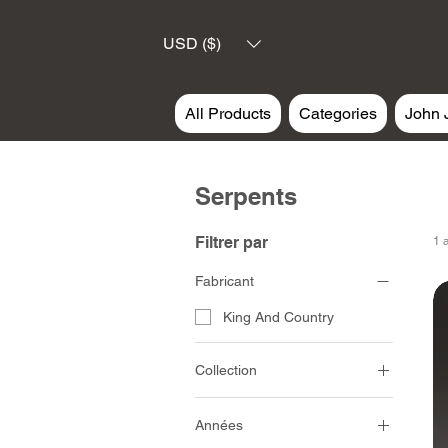
USD ($)
All Products
Categories
John 
Serpents
Filtrer par
1 a
Fabricant
King And Country
Collection
Ancient Egypt
Années