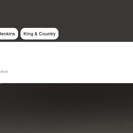
Jenkins
King & Country
rticle