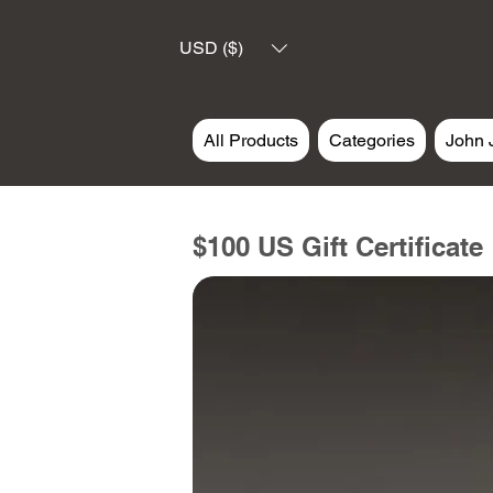
USD ($)
All Products
Categories
John 
$100 US Gift Certificate