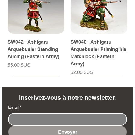
SW042 - Ashigaru
SW040 - Ashigaru
Arquebusier Standing
Arquebusier Priming his
Aiming (Eastern Army)
Matchlock (Eastern
Army)
Prix
55,00 $US
Prix
52,00 $US
À venir
À venir
À venir
À venir
À venir
À venir
À venir
À venir
À venir
À venir
À venir
À venir
À venir
À venir
Inscrivez-vous à notre newsletter.
Email
*
Envoyer