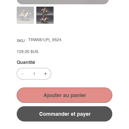
SKU
TRW061(P)_9524
SKU :
TRW061(P)_9524
Prix
129,00 $US
Quantité
Ajouter au panier
Commander et payer