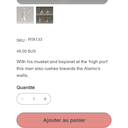
SKU
RTA133
SKU :
RTA133
Prix
49,00 $US
With his musket and bayonet at the ‘high port’
this man also rushes towards the Alamo’s
walls.
Quantité
Ajouter au panier