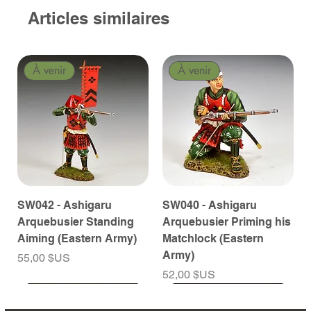
Articles similaires
À venir
À venir
SW042 - Ashigaru
SW040 - Ashigaru
Arquebusier Standing
Arquebusier Priming his
Aiming (Eastern Army)
Matchlock (Eastern
Army)
Prix
55,00 $US
Prix
52,00 $US
À venir
À venir
À venir
À venir
À venir
À venir
À venir
À venir
À venir
À venir
À venir
À venir
À venir
À venir