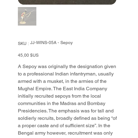
SKU
JJ-WINS-05A - Sepoy
SKU :
JJ-
WINS-
05A
Prix
45,00 $US
-
Sepoy
A Sepoy was originally the designation given
to a professional Indian infantryman, usually
armed with a musket, in the armies of the
Mughal Empire. The East India Company
initially recruited sepoys from the local
communities in the Madras and Bombay
Presidencies. The emphasis was for tall and
soldierly recruits, broadly defined as being “of
a proper caste and of sufficient size”. In the
Bengal army however, recruitment was only