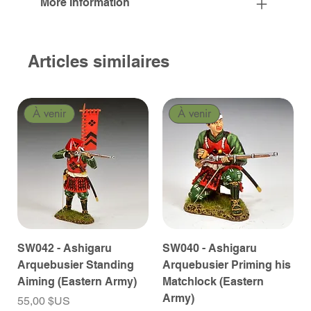
More Information
Articles similaires
À venir
À venir
SW042 - Ashigaru
SW040 - Ashigaru
Arquebusier Standing
Arquebusier Priming his
Aiming (Eastern Army)
Matchlock (Eastern
Army)
Prix
55,00 $US