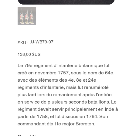
SKU
JJ-WB79-07
SKU :
JJ-
WB79-
07
Prix
138,00 $US
Le 79e régiment d'infanterie britannique fut
créé en novembre 1757, sous le nom de 64e,
avec des éléments des 4e, 8e et 24e
régiments d'infanterie, mais fut renuméroté
plus tard lors du remaniement après l'entrée
en service de plusieurs seconds bataillons. Le
régiment devait servir principalement en Inde à
partir de 1758, et fut dissous en 1764. Son
commandant était le major Brereton.