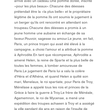
arrivé avec un cadeau.Une pomme dorée, inscrite
«pour les plus beaux».Chacune des déesses
prétendait être la «la plus belle» et le propriétaire
légitime de la pomme.Ils ont soumis le jugement à
un berger qu'ils ont rencontré en attendant son
troupeau.Chacune des déesses a promis à un
jeune homme une aubaine en échange de sa
faveur.Pouvoir, sagesse ou amour.Le jeune, en fait,
Paris, un prince troyen qui avait été élevé à la
campagne, a choisi l'amour et a attribué la pomme
à Aphrodite.En tant que récompense, Aphrodite a
amené Helen, la reine de Sparte et la plus belle de
toutes les femmes, à tomber amoureuse de
Paris.Le jugement de Paris lui a valu la colère
d'Héra et d'Athéna, et quand Helen a quitté son
mari, Menelaus, le roi spartiate, pour Paris de Troy,
Ménélase a appelé tous les rois et princes de la
Grèce à faire la guerre à Troy.Le frère de Ménéale,
Agamemnon, le roi de Mycenae, a mené une
expédition des troupes achaeen à Troy et a assiégé
la ville pendant dix ans en raison de l'insulte de