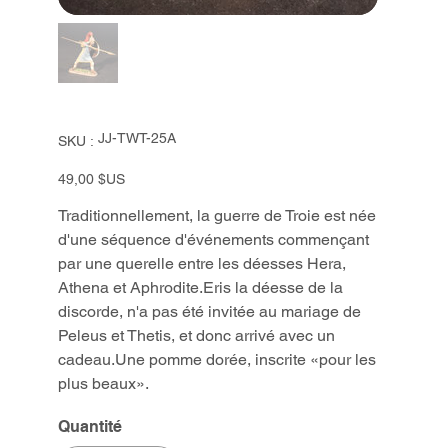
SKU
JJ-TWT-25A
SKU :
JJ-
TWT-
25A
Prix
49,00 $US
Traditionnellement, la guerre de Troie est née
d'une séquence d'événements commençant
par une querelle entre les déesses Hera,
Athena et Aphrodite.Eris la déesse de la
discorde, n'a pas été invitée au mariage de
Peleus et Thetis, et donc arrivé avec un
cadeau.Une pomme dorée, inscrite «pour les
plus beaux».
Quantité