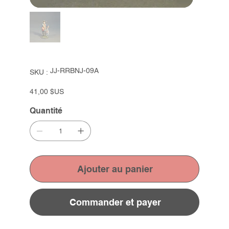
SKU
JJ-RRBNJ-09A
SKU :
JJ-
RRBNJ-
09A
Prix
41,00 $US
Quantité
Ajouter au panier
Commander et payer