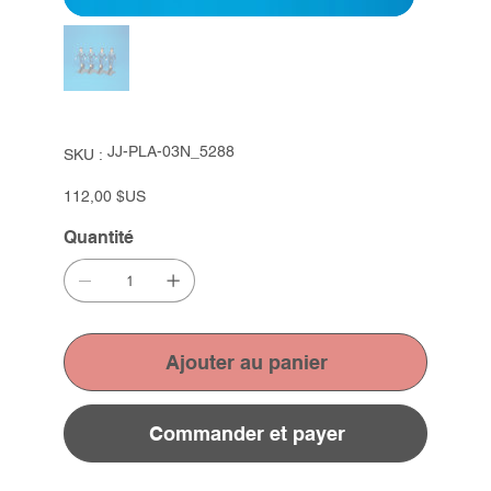
SKU
JJ-PLA-03N_5288
SKU :
JJ-
PLA-
03N_5288
Prix
112,00 $US
Quantité
Ajouter au panier
Commander et payer