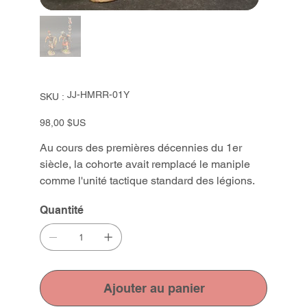
SKU
JJ-HMRR-01Y
SKU :
JJ-
HMRR-
01Y
Prix
98,00 $US
Au cours des premières décennies du 1er
siècle, la cohorte avait remplacé le maniple
comme l'unité tactique standard des légions.
Quantité
Ajouter au panier