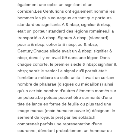
également une optio, un signifiant et un
cornicen.Les Centurions ont également nommé les
hommes les plus courageux en tant que porteurs
standard ou signifiants.A & nbsp; signifier & nbsp;
était un porteur standard des légions romaines.Il a
transporté a & nbsp; Signum & nbsp; (standard)
pour a & nbsp; cohorte & nbsp; ou & nbsp;
Century.Chaque siècle avait un & nbsp; signifier &
nbsp; donc il y en avait 59 dans une légion.Dans
chaque cohorte, le premier siècle & nbsp; signifier &
nbsp; serait le senior.Le signal qu'il portait était
l'emblème militaire de cette unité.Il avait un certain
nombre de phalarae (disques ou médaillons) ainsi
qu'un certain nombre d'autres éléments montés sur
un poteau.Le poteau pouvait être surmonté d'une
tête de lance en forme de feuille ou plus tard une
image manus (main humaine ouverte) désignant le
serment de loyauté prêt par les soldats.Il
comprenait parfois une représentation d'une
couronne, dénotant probablement un honneur ou