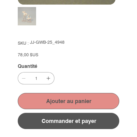
SKU
JJ-GWB-25_4948
SKU :
JJ-
GWB-
25_4948
Prix
78,00 $US
Quantité
Ajouter au panier
Commander et payer