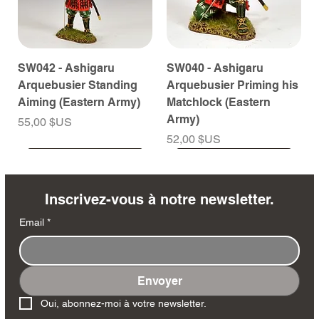
SW042 - Ashigaru
SW040 - Ashigaru
Arquebusier Standing
Arquebusier Priming his
Aiming (Eastern Army)
Matchlock (Eastern
Army)
Prix
55,00 $US
Prix
52,00 $US
À venir
À venir
À venir
À venir
À venir
À venir
À venir
À venir
À venir
À venir
À venir
À venir
À venir
À venir
Inscrivez-vous à notre newsletter.
Email
*
Envoyer
SW038 - Ashigaru
SW035 - Ashigaru
SW032 - Ashigaru Taiko
RTA151 - General Santa
MK258 - Edmund
DD404 - AP The Scout
DD402 - AP BAR Gunner
SW036 - Ashigaru
SW033 - Ashigaru
SW012 - Tokugawa
NA561 - The Duke of
DD405 - AP Medic
DD403 - AP The Sniper
DD401 - AP Radioman
Oui, abonnez-moi à votre newsletter.