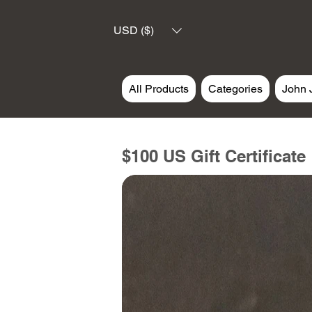
USD ($)
All Products
Categories
John 
$100 US Gift Certificate