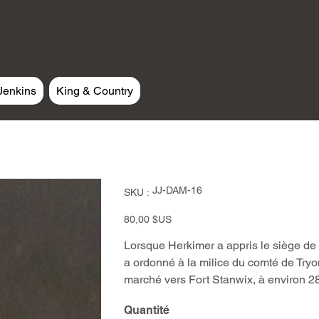
Jenkins
King & Country
SKU
JJ-DAM-16
SKU :
JJ-
DAM-
16
Prix
80,00 $US
Lorsque Herkimer a appris le siège de Fo
a ordonné à la milice du comté de Tryon
marché vers Fort Stanwix, à environ 28 
Quantité