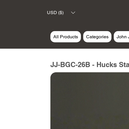
USD ($)
All Products
Categories
John 
JJ-BGC-26B - Hucks Sta