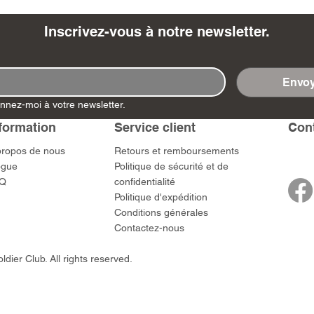
Inscrivez-vous à notre newsletter.
Envoy
- Ashigaru
- AP Medic
SW012 - Tokugawa
DD404 - AP The Scout
RTA151 - Gener
DD403 - AP The
nnez-moi à votre newsletter.
Dum Set
Ieyasu
Santa Anna
Prix
Prix
$US
47,00 $US
47,00 $US
rn Army)
formation
Service client
​Con
Prix
Prix
59,00 $US
49,00 $US
 $US
propos de nous
​Retours et remboursements
ogue
Politique de sécurité et de
Q
confidentialité
Politique d'expédition
Conditions générales
Contactez-nous
dier Club. All rights reserved.