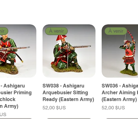
nir
À venir
À venir
- Ashigaru
SW038 - Ashigaru
SW036 - Ashig
usier Priming
Arquebusier Sitting
Archer Aiming 
tchlock
Ready (Eastern Army)
(Eastern Army)
rn Army)
Prix
Prix
52,00 $US
52,00 $US
$US
nir
nir
À venir
À venir
À venir
À venir