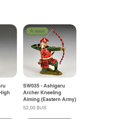
À venir
aru
SW035 - Ashigaru
High
Archer Kneeling
Aiming (Eastern Army)
Prix
52,00 $US
À venir
À venir