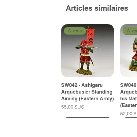
Articles similaires
À venir
À ve
SW042 - Ashigaru
SW040 
Arquebusier Standing
Arqueb
Aiming (Eastern Army)
his Ma
(Easte
Prix
55,00 $US
Prix
52,00 
À venir
À venir
À venir
À ve
À ve