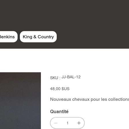
Jenkins
King & Country
SKU
JJ-BAL-12
SKU :
JJ-
BAL-
12
Prix
48,00 $US
Nouveaux chevaux pour les collections 
Quantité