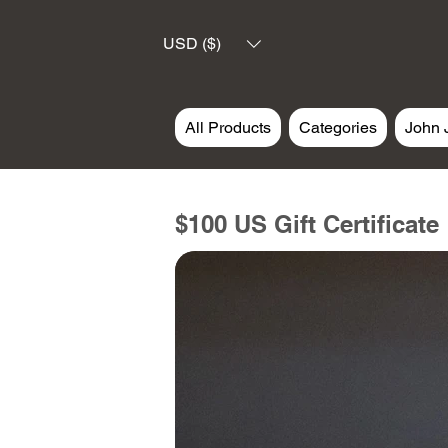
USD ($)
All Products
Categories
John 
$100 US Gift Certificate