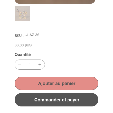
SKU
JJ-AZ-36
SKU :
JJ-
AZ-
36
Prix
88,00 $US
Quantité
Ajouter au panier
Commander et payer