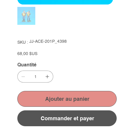
SKU
JJ-ACE-201P_4398
SKU :
JJ-
ACE-
201P_4398
Prix
68,00 $US
Quantité
Ajouter au panier
Commander et payer