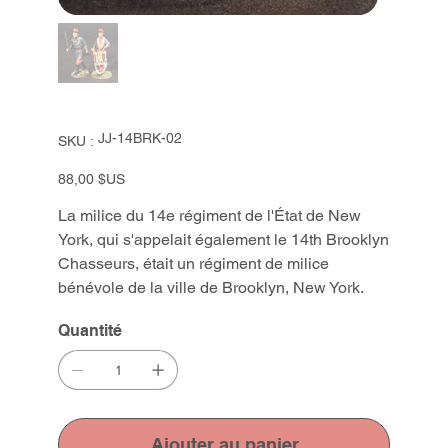
SKU
JJ-14BRK-02
SKU :
JJ-
14BRK-
02
Prix
88,00 $US
La milice du 14e régiment de l'État de New
York, qui s'appelait également le 14th Brooklyn
Chasseurs, était un régiment de milice
bénévole de la ville de Brooklyn, New York.
Quantité
Ajouter au panier