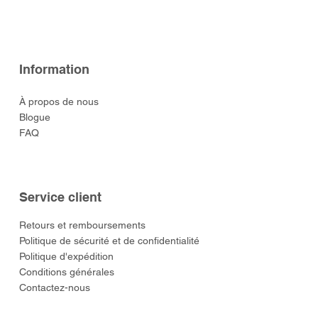
Prix
Prix
Prix
Prix
Prix
52,00 $US
52,00 $US
129,00 $US
52,00 $US
55,00 $US
Information
À propos de nous
Blogue
FAQ
Service client
​Retours et remboursements
Politique de sécurité et de confidentialité
Politique d'expédition
Conditions générales
Contactez-nous