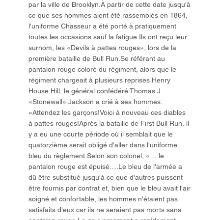
par la ville de Brooklyn.À partir de cette date jusqu'à
ce que ses hommes aient été rassemblés en 1864,
l'uniforme Chasseur a été porté à pratiquement
toutes les occasions sauf la fatigue.Ils ont reçu leur
surnom, les «Devils à pattes rouges», lors de la
première bataille de Bull Run.Se référant au
pantalon rouge coloré du régiment, alors que le
régiment chargeait à plusieurs reprises Henry
House Hill, le général confédéré Thomas J.
«Stonewall» Jackson a crié à ses hommes:
«Attendez les garçons!Voici à nouveau ces diables
à pattes rouges!Après la bataille de First Bull Run, il
y a eu une courte période où il semblait que le
quatorzième serait obligé d'aller dans l'uniforme
bleu du règlement.Selon son colonel, «… le
pantalon rouge est épuisé….Le bleu de l'armée a
dû être substitué jusqu'à ce que d'autres puissent
être fournis par contrat et, bien que le bleu avait l'air
soigné et confortable, les hommes n'étaient pas
satisfaits d'eux car ils ne seraient pas morts sans