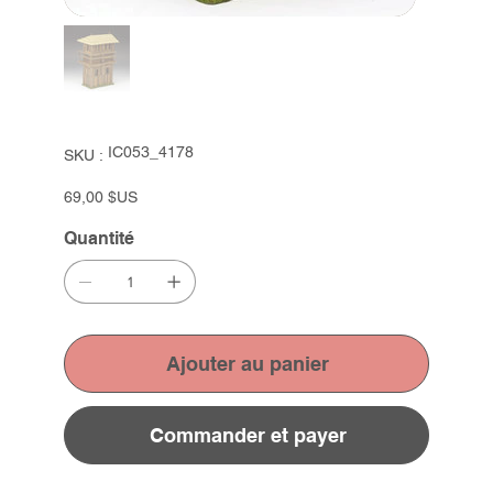
SKU
IC053_4178
SKU :
IC053_4178
Prix
69,00 $US
Quantité
Ajouter au panier
Commander et payer