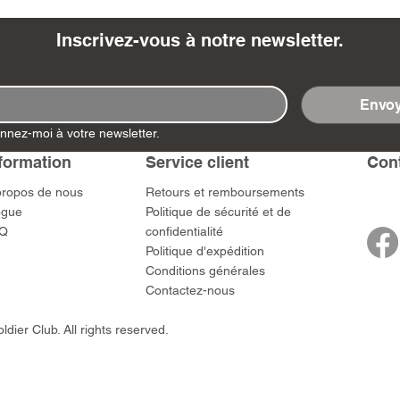
Inscrivez-vous à notre newsletter.
Envoy
- Ashigaru
- AP Medic
SW012 - Tokugawa
DD404 - AP The Scout
RTA151 - Gener
DD403 - AP The
nnez-moi à votre newsletter.
Dum Set
Ieyasu
Santa Anna
Prix
Prix
$US
47,00 $US
47,00 $US
rn Army)
formation
Service client
​Con
Prix
Prix
59,00 $US
49,00 $US
 $US
propos de nous
​Retours et remboursements
ogue
Politique de sécurité et de
Q
confidentialité
Politique d'expédition
Conditions générales
Contactez-nous
dier Club. All rights reserved.