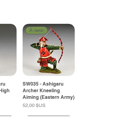
À venir
aru
SW035 - Ashigaru
High
Archer Kneeling
Aiming (Eastern Army)
Prix
52,00 $US
À venir
À venir