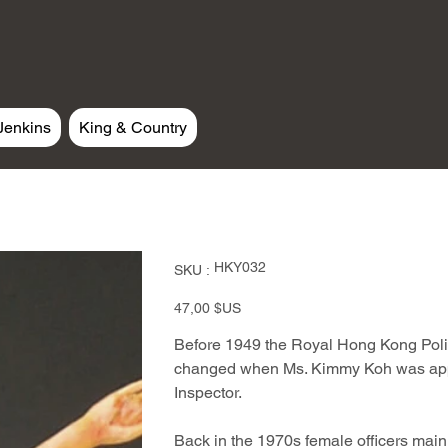
Jenkins
King & Country
SKU
HKY032
SKU :
HKY032
Prix
47,00 $US
Before 1949 the Royal Hong Kong Polic
changed when Ms. Kimmy Koh was appoi
Inspector.
Back in the 1970s female officers main d