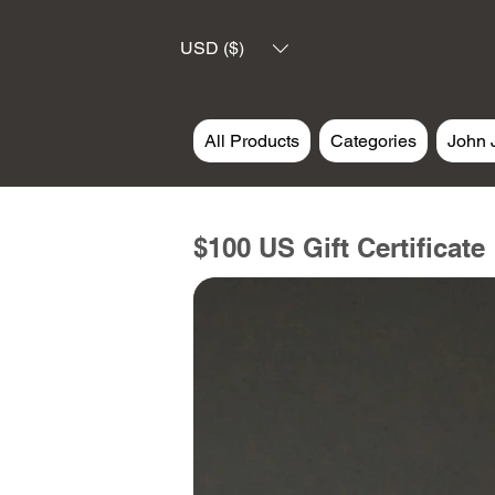
USD ($)
All Products
Categories
John 
$100 US Gift Certificate