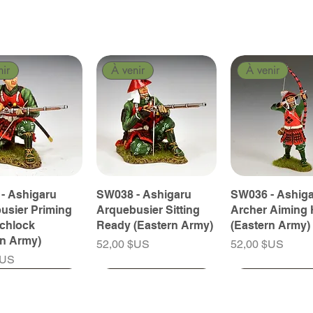
nir
À venir
À venir
- Ashigaru
SW038 - Ashigaru
SW036 - Ashig
usier Priming
Arquebusier Sitting
Archer Aiming 
tchlock
Ready (Eastern Army)
(Eastern Army)
rn Army)
Prix
Prix
52,00 $US
52,00 $US
$US
nir
nir
À venir
À venir
À venir
À venir