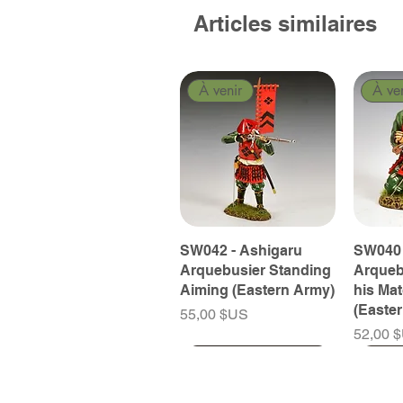
Articles similaires
À venir
À ve
SW042 - Ashigaru
SW040 
Arquebusier Standing
Arqueb
Aiming (Eastern Army)
his Ma
(Easte
Prix
55,00 $US
Prix
52,00 
À venir
À venir
À venir
À ve
À ve