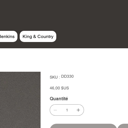
Jenkins
King & Country
SKU
DD330
SKU :
DD330
Prix
46,00 $US
Quantité