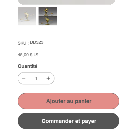
SKU
DD323
SKU :
DD323
Prix
45,00 $US
Quantité
Ajouter au panier
Commander et payer