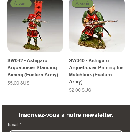
À venir
À venir
SW042 - Ashigaru
SW040 - Ashigaru
Arquebusier Standing
Arquebusier Priming his
Aiming (Eastern Army)
Matchlock (Eastern
Army)
Prix
55,00 $US
Prix
52,00 $US
À venir
À venir
À venir
À venir
À venir
À venir
À venir
À venir
À venir
À venir
À venir
À venir
À venir
À venir
Inscrivez-vous à notre newsletter.
Email
*