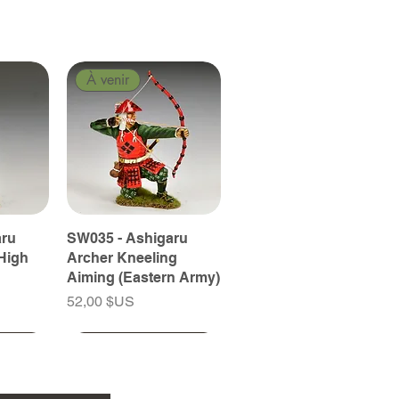
À venir
aru
SW035 - Ashigaru
High
Archer Kneeling
Aiming (Eastern Army)
Prix
52,00 $US
À venir
À venir