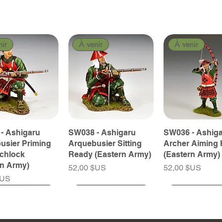
nir
À venir
À venir
- Ashigaru
SW038 - Ashigaru
SW036 - Ashig
usier Priming
Arquebusier Sitting
Archer Aiming 
tchlock
Ready (Eastern Army)
(Eastern Army)
rn Army)
Prix
Prix
52,00 $US
52,00 $US
$US
nir
nir
À venir
À venir
À venir
À venir