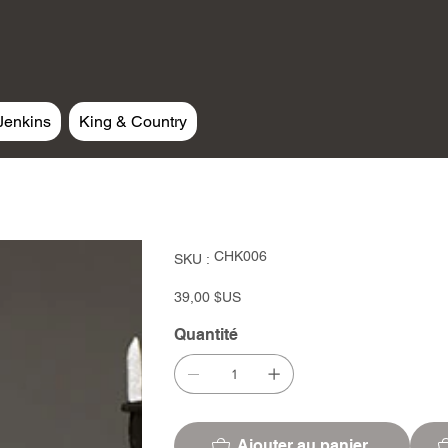
Jenkins
King & Country
SKU
CHK006
SKU :
CHK006
Prix
39,00 $US
Quantité
Ajouter au panier