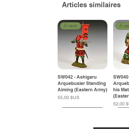
Articles similaires
À venir
À ve
SW042 - Ashigaru
SW040 
Arquebusier Standing
Arqueb
Aiming (Eastern Army)
his Ma
(Easte
Prix
55,00 $US
Prix
52,00 
À venir
À venir
À venir
À ve
À ve