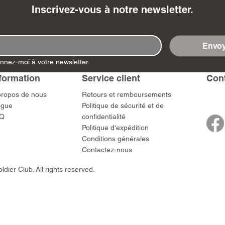
Inscrivez-vous à notre newsletter.
Envoy
nnez-moi à votre newsletter.
- Ashigaru
- AP Medic
SW012 - Tokugawa
DD404 - AP The Scout
RTA151 - Gener
DD403 - AP The
Dum Set
Ieyasu
Santa Anna
Prix
Prix
$US
47,00 $US
47,00 $US
formation
Service client
​Con
rn Army)
Prix
Prix
59,00 $US
49,00 $US
propos de nous
​Retours et remboursements
 $US
ogue
Politique de sécurité et de
Q
confidentialité
Politique d'expédition
Conditions générales
Contactez-nous
dier Club. All rights reserved.