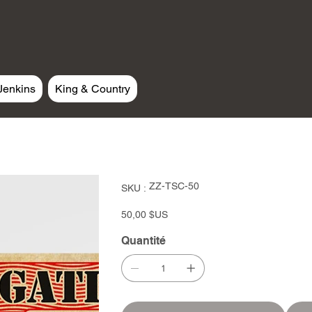
Jenkins
King & Country
SKU
ZZ-TSC-50
SKU :
ZZ-
TSC-
50
Prix
50,00 $US
Quantité