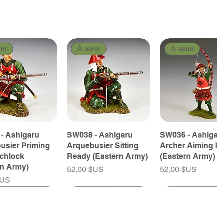
nir
À venir
À venir
- Ashigaru
SW038 - Ashigaru
SW036 - Ashig
usier Priming
Arquebusier Sitting
Archer Aiming 
tchlock
Ready (Eastern Army)
(Eastern Army)
rn Army)
Prix
Prix
52,00 $US
52,00 $US
$US
nir
nir
À venir
À venir
À venir
À venir