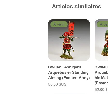
Articles similaires
À venir
À ve
SW042 - Ashigaru
SW040 
Arquebusier Standing
Arqueb
Aiming (Eastern Army)
his Ma
(Easte
Prix
55,00 $US
Prix
52,00 
À venir
À venir
À venir
À ve
À ve