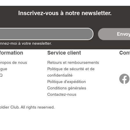
Inscrivez-vous à notre newsletter.
Envoy
- Ashigaru
- AP Medic
SW012 - Tokugawa
DD404 - AP The Scout
RTA151 - Gener
DD403 - AP The
nnez-moi à votre newsletter.
Dum Set
Ieyasu
Santa Anna
Prix
Prix
$US
47,00 $US
47,00 $US
rn Army)
formation
Service client
​Con
Prix
Prix
59,00 $US
49,00 $US
 $US
propos de nous
​Retours et remboursements
ogue
Politique de sécurité et de
Q
confidentialité
Politique d'expédition
Conditions générales
Contactez-nous
dier Club. All rights reserved.