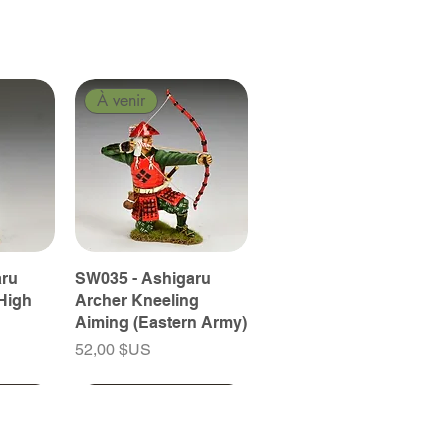
À venir
aru
SW035 - Ashigaru
High
Archer Kneeling
Aiming (Eastern Army)
Prix
52,00 $US
À venir
À venir