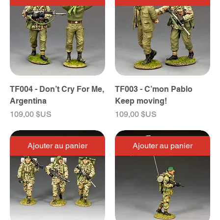
TF004 - Don’t Cry For Me,
TF003 - C’mon Pablo
Argentina
Keep moving!
Prix
Prix
109,00 $US
109,00 $US
Ajouter au panier
Ajouter au panier