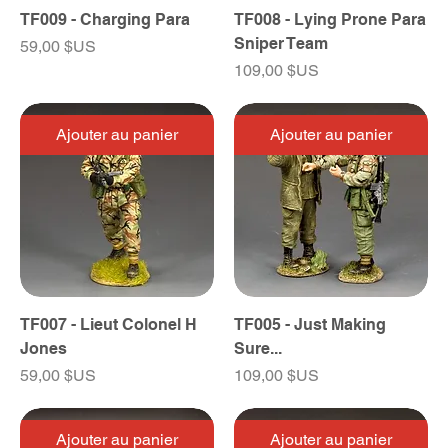
TF009 - Charging Para
TF008 - Lying Prone Para
Sniper Team
Prix
59,00 $US
Prix
109,00 $US
Ajouter au panier
Ajouter au panier
TF007 - Lieut Colonel H
TF005 - Just Making
Jones
Sure...
Prix
Prix
59,00 $US
109,00 $US
Ajouter au panier
Ajouter au panier