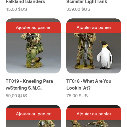
Falkland Islanders
Scimitar Light Tank
Prix
Prix
45,00 $US
339,00 $US
Ajouter au panier
Ajouter au panier
TF019 - Kneeling Para
TF018 - What Are You
w/Sterling S.M.G.
Lookin’ At?
Prix
Prix
59,00 $US
75,00 $US
Ajouter au panier
Ajouter au panier