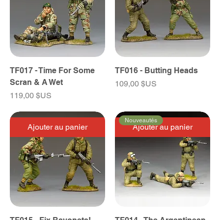
TF017 - Time For Some
TF016 - Butting Heads
Scran & A Wet
Prix
109,00 $US
Prix
119,00 $US
Nouveautés
Ajouter au panier
Ajouter au panier