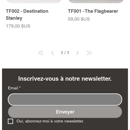
TF002 - Destination
TF001 - The Flagbearer
Stanley
Prix
59,00 $US
Prix
179,00 $US
1
/
1
Inscrivez-vous à notre newsletter.
Email
*
Envoyer
Oui, abonnez-moi à votre newsletter.