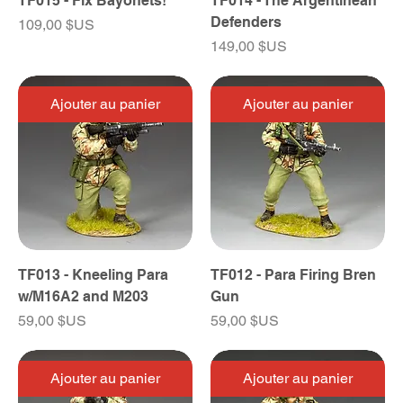
TF015 - Fix Bayonets!
TF014 - The Argentinean
Defenders
Prix
109,00 $US
Prix
149,00 $US
Ajouter au panier
Ajouter au panier
TF013 - Kneeling Para
TF012 - Para Firing Bren
w/M16A2 and M203
Gun
Prix
Prix
59,00 $US
59,00 $US
Ajouter au panier
Ajouter au panier