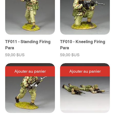
TF011 - Standing Firing
TF010 - Kneeling Firing
Para
Para
Prix
Prix
59,00 $US
59,00 $US
Ajouter au panier
Ajouter au panier