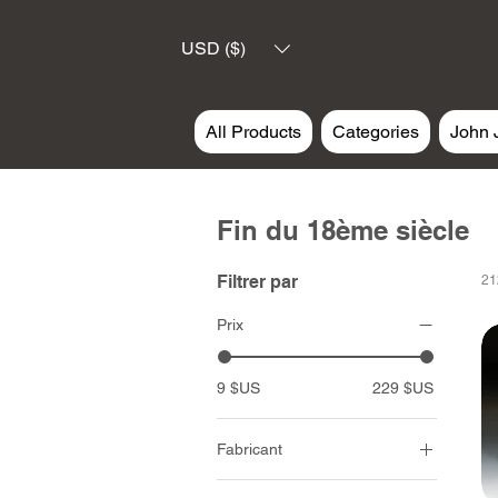
USD ($)
All Products
Categories
John 
Fin du 18ème siècle
Filtrer par
21
Prix
9 $US
229 $US
Fabricant
John Jenkins Design