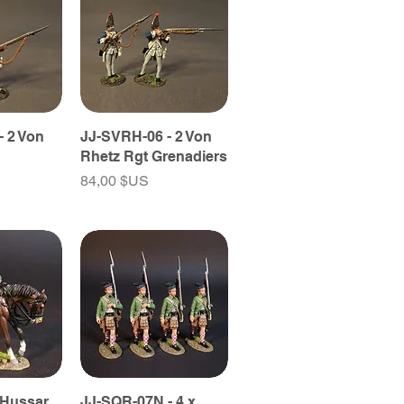
- 2 Von
JJ-SVRH-06 - 2 Von
Rhetz Rgt Grenadiers
Prix
84,00 $US
 Hussar
JJ-SQR-07N - 4 x