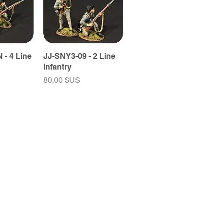
 - 4 Line
JJ-SNY3-09 - 2 Line
Infantry
Prix
80,00 $US