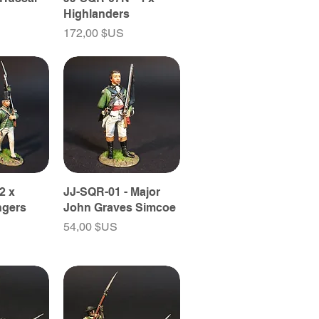
Highlanders
Prix
172,00 $US
2 x
JJ-SQR-01 - Major
ngers
John Graves Simcoe
Prix
54,00 $US