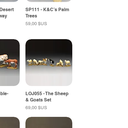
 Desert
SP111 - K&C’s Palm
eway
Trees
Prix
59,00 $US
ble-
LOJ055 - The Sheep
& Goats Set
Prix
69,00 $US