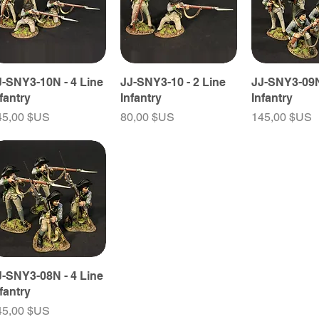
J-SNY3-10N - 4 Line
JJ-SNY3-10 - 2 Line
JJ-SNY3-09N
fantry
Infantry
Infantry
ix
Prix
Prix
45,00 $US
80,00 $US
145,00 $US
J-SNY3-08N - 4 Line
fantry
ix
45,00 $US