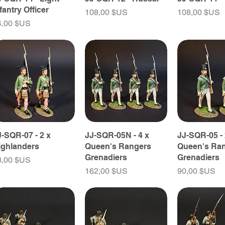
fantry Officer
Prix
Prix
108,00 $US
108,00 $US
ix
4,00 $US
J-SQR-07 - 2 x
JJ-SQR-05N - 4 x
JJ-SQR-05 - 
ighlanders
Queen's Rangers
Queen's Ra
Grenadiers
Grenadiers
ix
8,00 $US
Prix
Prix
162,00 $US
90,00 $US