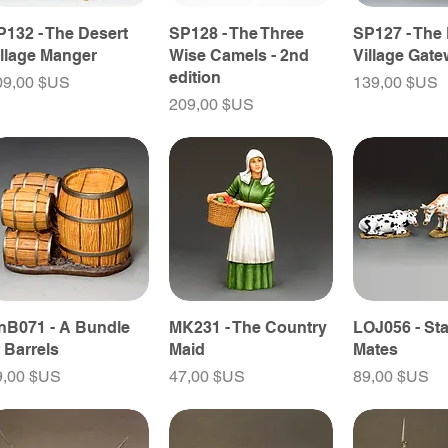
P132 - The Desert
SP128 - The Three
SP127 - The
illage Manger
Wise Camels - 2nd
Village Gat
edition
ix
Prix
09,00 $US
139,00 $US
Prix
209,00 $US
nB071 - A Bundle
MK231 - The Country
LOJ056 - Sta
f Barrels
Maid
Mates
ix
Prix
Prix
9,00 $US
47,00 $US
89,00 $US