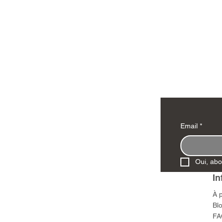
Email
*
Oui, abo
In
À 
Bl
FA