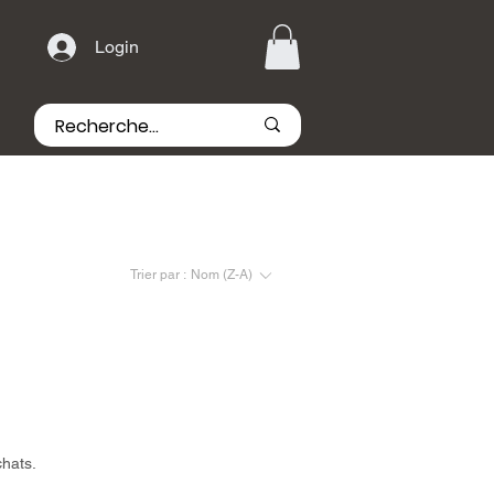
Login
Trier par :
Nom (Z-A)
chats.