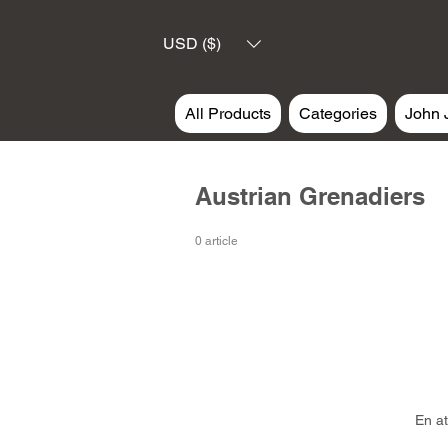
USD ($)
All Products
Categories
John 
Austrian Grenadiers
0 article
En at